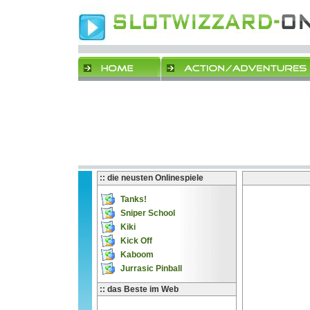
:: die neusten Onlinespiele
Tanks!
Sniper School
Kiki
Kick Off
Kaboom
Jurrasic Pinball
:: das Beste im Web